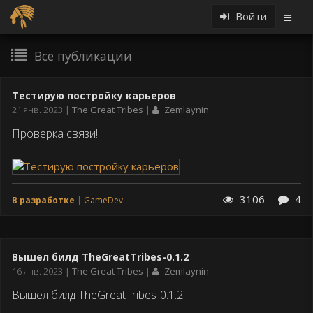
Войти
Все публикации
Тестирую постройку карьеров
Дата
21 янв. 2023
The Great Tribes
Zemlaynin
публикации
Проверка связи!
3106
4
В разработке
GameDev
Вышел билд TheGreatTribes-0.1.2
Дата
16 янв. 2023
The Great Tribes
Zemlaynin
публикации
Вышел билд TheGreatTribes-0.1.2