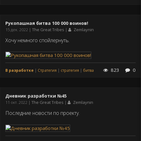
Рукопашная битва 100 000 воинов!
Дата
15 дек. 2022
The Great Tribes
Zemlaynin
публикации
Хочу немного спойлернуть.
823
0
В разработке
Стратегия
стратегия
битва
Дневник разработки №45
Дата
11 окт. 2022
The Great Tribes
Zemlaynin
публикации
Последние новости по проекту.