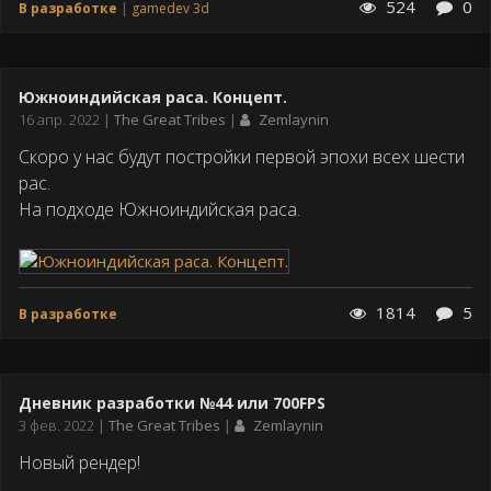
524
0
В разработке
gamedev 3d
Южноиндийская раса. Концепт.
Дата
16 апр. 2022
The Great Tribes
Zemlaynin
публикации
Скоро у нас будут постройки первой эпохи всех шести
рас.
На подходе Южноиндийская раса.
1814
5
В разработке
Дневник разработки №44 или 700FPS
Дата
3 фев. 2022
The Great Tribes
Zemlaynin
публикации
Новый рендер!