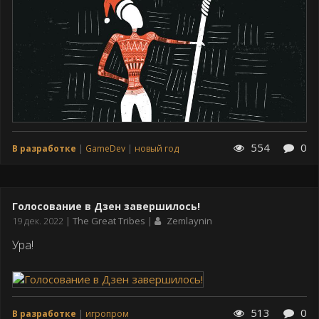
554
0
В разработке
GameDev
новый год
Голосование в Дзен завершилось!
Дата
19 дек. 2022
The Great Tribes
Zemlaynin
публикации
Ура!
513
0
В разработке
игропром