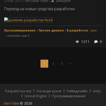
Дата
23 ноя. 2021
The Great Tribes
Zemlaynin
публикации
Переезд на новые средства разработки.
Программирование
Прочие движки
В разработке
Java
+ показать еще 2
1211
0
(Текущая
«
1
2
3
»
страница)
Разработка игр
На инди кухне
Геймдизайн
Unity
Unreal Engine
Программирование
DevTribe
© 2026