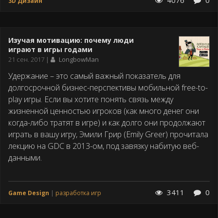
4076
0
3D Дизайн
Изучая мотивацию: почему люди
играют в игры годами
Дата
21 сен. 2017
LongbowMan
публикации
Удержание – это самый важный показатель для
долгосрочной бизнес-перспективы мобильной free-to-
play игры. Если вы хотите понять связь между
жизненной ценностью игроков (как много денег они
когда-либо тратят в игре) и как долго они продолжают
играть в вашу игру, Эмили Грир (Emily Greer) прочитала
лекцию на GDС в 2013-ом, под завязку набитую веб-
данными.
3411
0
Game Design
разработка игр