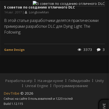
5 советов по созданию отличного DLC
Дата
14 авг. 2017
LongbowMan
публикации
В этой статье разработчики делятся практическими
примерами разработки DLC для Dying Light: The
Following.
3373
3
Game Design
Разработка игр
На инди кухне
Геймдизайн
Unity
Unreal Engine
Программирование
DevTribe
© 2026
Сейчас на сайте 0 пользователей и 1220 гостей
Build 1.12.115
LIVE