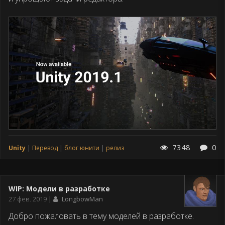
7348
0
Unity
Перевод
блог юнити
релиз
WIP: Модели в разработке
Дата
27 фев. 2019
LongbowMan
публикации
Добро пожаловать в тему моделей в разработке.