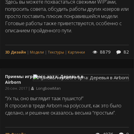
Здесь вы можете похвастаться свежими WIP'ами,
попросить совета, обсудить работы других юзеров или
просто поставить плюсик понравившейся модели.
Готовые работы также приветствуются, особенно с
описанием пройденного пути.
8879
82
3D Дизайн
Модели
Текстуры
Картинки
Приемы игрового арта: Деревья в
Airborn
Дата
26 сен. 2017
LongbowMan
публикации
“Ух ты, оно выглядит таак пушисто!”
Я спросил в треде Airborn на polycount, как это было
сделано, и решение оказалось весьма “простым”.