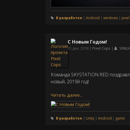
В разработке
Android
windows
pixel
С Новым Годом!
Дата
31 дек. 2018
Pixel Cops
SINILI
публикации
Команда SKYSTATION.RED поздравля
новый, 2019й год!
Читать далее...
В разработке
Unity
Android
game