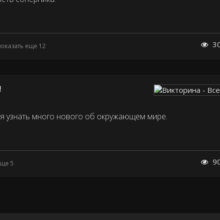
3
показать еще 12
!
я узнать много нового об окружающем мире.
9
еще 5