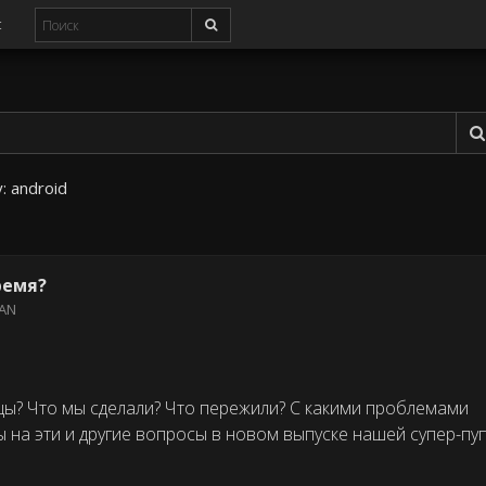
с
у:
android
ремя?
IAN
цы? Что мы сделали? Что пережили? С какими проблемами
ы на эти и другие вопросы в новом выпуске нашей супер-пу