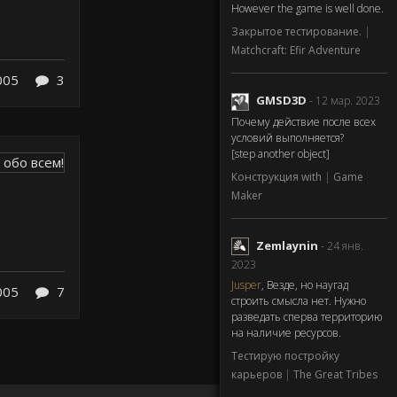
However the game is well done.
Закрытое тестирование.
|
Matchcraft: Efir Adventure
005
3
GMSD3D
- 12 мар. 2023
Почему действие после всех
условий выполняется?
[step another object]
Конструкция with
|
Game
Maker
Zemlaynin
- 24 янв.
2023
Jusper
, Везде, но наугад
005
7
строить смысла нет. Нужно
разведать сперва территорию
на наличие ресурсов.
Тестирую постройку
карьеров
|
The Great Tribes