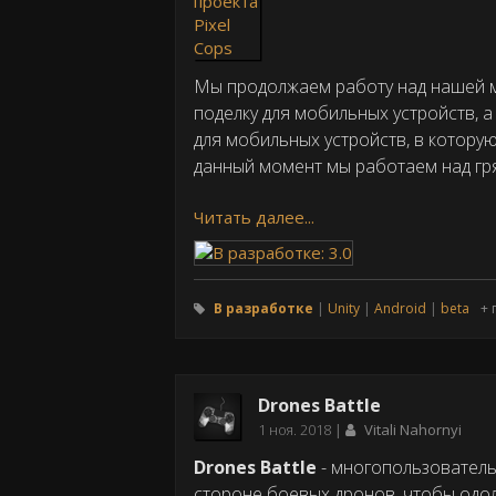
публикации
Мы продолжаем работу над нашей мо
поделку для мобильных устройств, 
для мобильных устройств, в котору
данный момент мы работаем над гря
Читать далее...
В разработке
Unity
Android
beta
+ 
Drones Battle
Дата
1 ноя. 2018
Vitali Nahornyi
публикации
Drones Battle
- многопользователь
стороне боевых дронов, чтобы одол