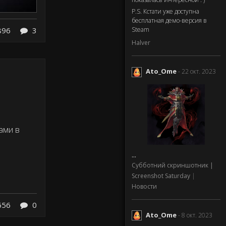
P.S. Кстати уже доступна
бесплатная демо-версия в
896
3
Steam
Halver
Ato_Ome
- 22 окт. 2023
ами в
...
Субботний скриншотник |
Screenshot Saturday
|
Новости
656
0
Ato_Ome
- 8 окт. 2023