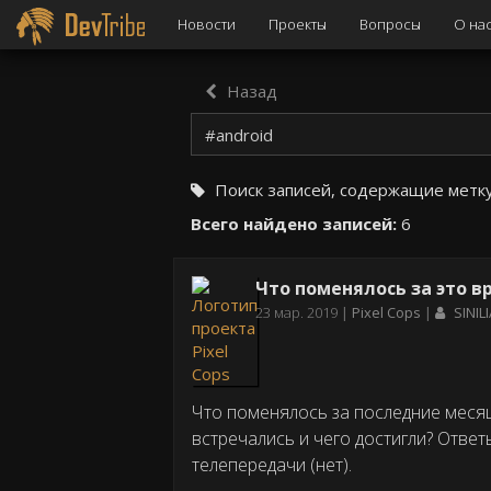
Новости
Проекты
Вопросы
О на
Назад
Поиск записей, содержащие метк
Всего найдено записей:
6
Что поменялось за это в
Дата
23 мар. 2019
Pixel Cops
SINIL
публикации
Что поменялось за последние меся
встречались и чего достигли? Ответ
телепередачи (нет).