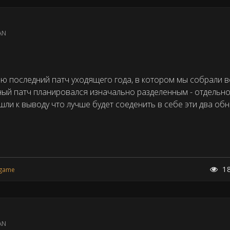
AN
 последний патч уходящего года, в котором мы собрали в
ный патч планировался изначально разделенным - отдельно 
ишли к выводу что лучше будет соеденить в себе эти два об
1
game
AN