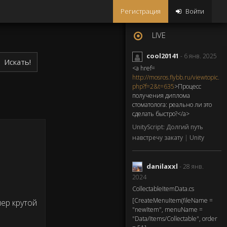
Регистрация
Войти
LIVE
cool20141
- 6 янв. 2025
Искать!
<a href=
http://mosros.flybb.ru/viewtopic.
php?f=2&t=635
>Процесс
получения диплома
стоматолога: реально ли это
сделать быстро?</a>
UnityScript: Долгий путь
навстречу закату
|
Unity
danilaxxl
- 28 янв.
2024
CollectableItemData.cs
[CreateMenuItem(fileName =
пер крутой
"newItem", menuName =
"Data/Items/Collectable", order