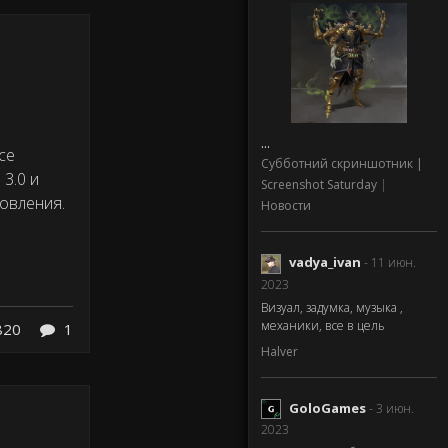
...
се
Субботний скриншотник |
3.0 и
Screenshot Saturday
|
новления.
Новости
vadya_ivan
- 11 июн.
2023
Визуал, задумка, музыка ,
механики, все в цель
820
1
Halver
GoloGames
- 3 июн.
2023