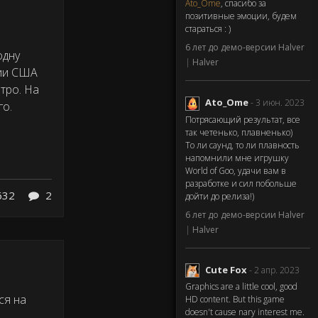
Ato_Ome
, спасибо за
позитивные эмоции, будем
стараться : )
6 лет до демо-версии Halver
одну
|
Halver
ции США
тро. На
Ato_Ome
- 3 июн. 2023
го.
Потрясающий результат, все
так четенько, плавненько)
То ли саунд, то ли плавность
напомнили мне игрушку
World of Goo, удачи вам в
разработке и сил побольше
632
2
дойти до релиза!)
6 лет до демо-версии Halver
|
Halver
Cute Fox
- 2 апр. 2023
Graphics are a little cool, good
ся на
HD content. But this game
doesn't cause nary interest me.