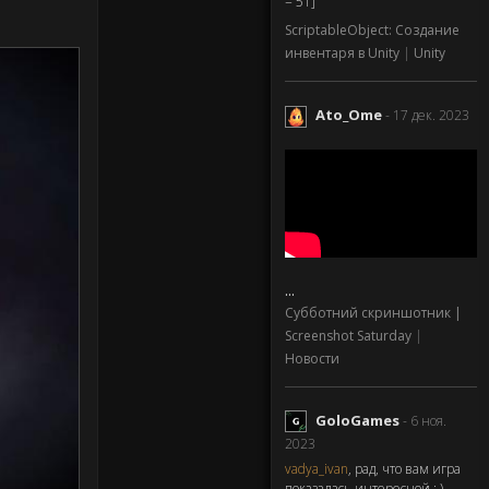
= 51]
ScriptableObject: Создание
инвентаря в Unity
|
Unity
Ato_Ome
- 17 дек. 2023
...
Субботний скриншотник |
Screenshot Saturday
|
Новости
GoloGames
- 6 ноя.
2023
vadya_ivan
, рад, что вам игра
показалась интересной : )