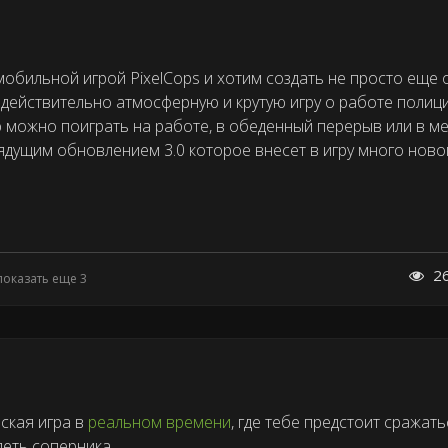
бильной игрой PixelCops и хотим создать не просто еще 
а действительно атмосферную и крутую игру о работе поли
ю можно поиграть на работе, в обеденный перерыв или в ме
дущим обновлением 3.0 которое внесет в игру много ново
2
показать еще 3
ская игра в
реальном времени
, где тебе предстоит сражать
еть соперника.