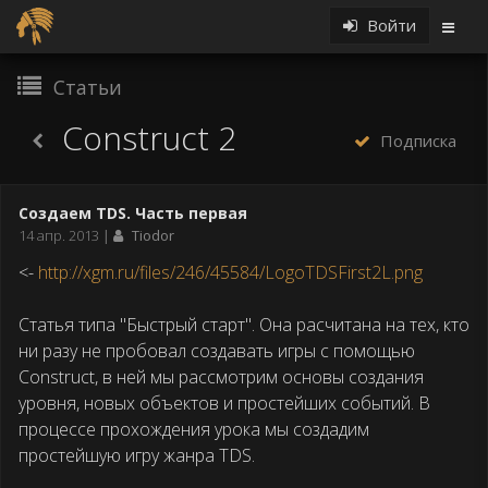
Войти
Статьи
Construct 2
Подписка
Статьи
Создаем TDS. Часть первая
Construct
Дата
14 апр. 2013
Tiodor
2
публикации
<-
http://xgm.ru/files/246/45584/LogoTDSFirst2L.png
Статья типа "Быстрый старт". Она расчитана на тех, кто
ни разу не пробовал создавать игры с помощью
Construct, в ней мы рассмотрим основы создания
уровня, новых объектов и простейших событий. В
процессе прохождения урока мы создадим
простейшую игру жанра TDS.